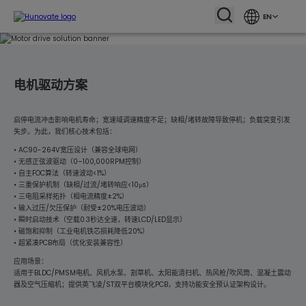
EN
电机驱动方案
启停电流冲击影响电机寿命；宽速域调速精度不足；缺相/堵转故障导致停机；负载突变引发
失步。为此，我们核心技术包括：
• AC90-264V宽压设计（兼容全球电网）
• 无感正弦波驱动（0–100,000RPM控制）
• 自主FOC算法（转速波动<1%）
• 三重保护机制（缺相/过流/堵转响应<10μs）
• 三电阻采样拓扑（相电流精度±2%）
• 输入过压/欠压保护（耐受±20%电压波动）
• 瞬时启动技术（空载0.3秒达全速，转速LCD/LED显示）
• 磁饱和抑制（工业电机铁芯损耗降低20%）
• 超紧凑PCB布局（优化安装兼容性）
应用场景：
适用于BLDC/PMSM电机、风机水泵、割草机、太阳能清扫机、热风枪/吹风筒、混凝土震动
器及空气压缩机；提供英飞凌/ST双平台模块化PCB，支持功能安全预认证架构设计。