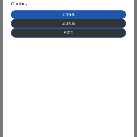
Cookie。
全部接受
澳大利亚悉尼歌剧院修缮
全部拒绝
自定义
英国切尔西庄园草坪维护
沙特NEOM智慧城光伏电站
新加坡戴森研发中心