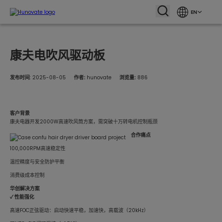
EN
康夫电吹风驱动板
发布时间
: 2025-08-05
作者:
hunovate
浏览量:
886
客户背景
康夫电器开发2000W高速吹风筒方案，需突破十万转电机控制瓶颈
合作痛点
100,000RPM高速稳定性
温控精度与安全防护平衡
消费级成本控制
华创解决方案
✓
性能强化
高速FOC正弦驱动：启动快速平稳，加速快，高载波（20kHz）