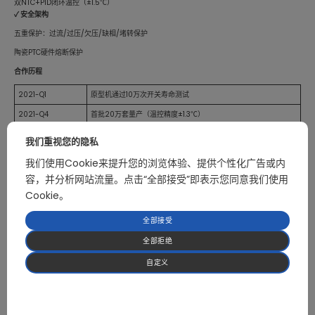
双NTC+PID闭环温控（±1.5℃）
✓
安全架构
五重保护：过流/过压/欠压/缺相/堵转保护
陶瓷PTC硬件熔断保护
合作历程
2021-Q1
原型机通过10万次开关寿命测试
2021-Q4
首批20万套量产（温控精度±1.3℃）
2022至今
终端产品年销50万台
我们重视您的隐私
我们使用Cookie来提升您的浏览体验、提供个性化广告或内
客户价值实现
容，并分析网站流量。点击“全部接受”即表示您同意我们使用
✅
极速性能突破
Cookie。
0.8秒加速至100,000RPM（行业平均1.5秒）
全部接受
温控精度±1.3℃（优于目标±2℃）
全部拒绝
✅
安全与市场双赢
五重保护实现零安全事故
自定义
终端年销50万台（返修率0.7%/行业2.3%）
项目意义