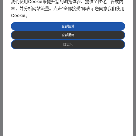
我们使用Cookie来提升您的浏览体验、提供个性化广告或内
750W 无感FOC太阳能面板清扫机电机驱动板
容，并分析网站流量。点击“全部接受”即表示您同意我们使用
工作电压：DC24-45V
Cookie。
转速范围：3600-6200RPM
全部接受
全部拒绝
自定义
直流无刷电机功能性运行检测装置
电压：AC90-264V
驱动：无感正弦波
高性能无感FOC热风枪电机驱动板
电压：AC90-246V
转速：最大100000RPM