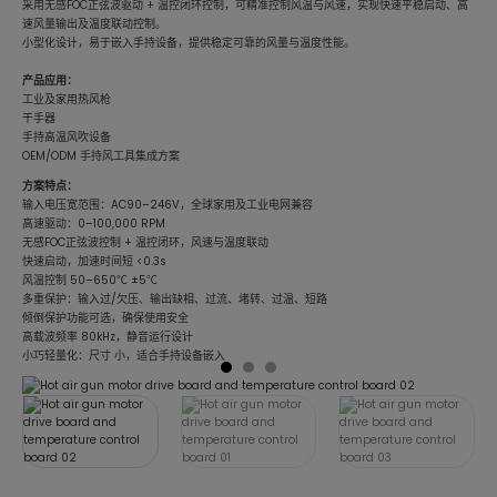
采用无感FOC正弦波驱动 + 温控闭环控制，可精准控制风温与风速，实现快速平稳启动、高
速风量输出及温度联动控制。
小型化设计，易于嵌入手持设备，提供稳定可靠的风量与温度性能。
产品应用：
工业及家用热风枪
干手器
手持高温风吹设备
OEM/ODM 手持风工具集成方案
方案特点：
输入电压宽范围：AC90–246V，全球家用及工业电网兼容
高速驱动：0–100,000 RPM
无感FOC正弦波控制 + 温控闭环，风速与温度联动
快速启动，加速时间短 <0.3s
风温控制 50–650℃ ±5℃
多重保护：输入过/欠压、输出缺相、过流、堵转、过温、短路
倾倒保护功能可选，确保使用安全
高载波频率 80kHz，静音运行设计
小巧轻量化：尺寸 小，适合手持设备嵌入