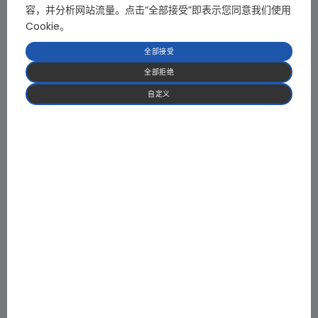
输出
控制方式
容，并分析网站流量。点击“全部接受”即表示您同意我们使用
风温控制
Cookie。
加速时间
全部接受
载波频率
全部拒绝
输入欠压/过压
自定义
过流保护
过温保护
保护
堵转保护
倾倒保护
短路保护
工作温度
环境
工作湿度
耐振动
拓扑