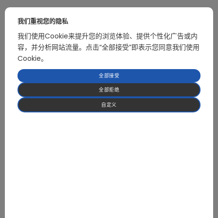
关联产品
我们重视您的隐私
我们使用Cookie来提升您的浏览体验、提供个性化广告或内
容，并分析网站流量。点击“全部接受”即表示您同意我们使用
Cookie。
高速无感FOC吹风筒电机驱动板
全部接受
全部拒绝
自定义
专注于 HVAC 与热泵应用领域的 BLDC 电机控制及
高功率电力电子解决方案
我们提供经过实际应用验证的可靠控制方案，帮助客
户缩短开发周期并降低系统风险。
获取报价