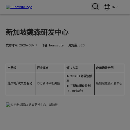
EN
新加坡戴森研发中心
发布时间
: 2025-08-17
作者:
hunovate
浏览量:
520
产品线
行业痛点
解决方案
应用场景示例
▶
20kHz高载波频
率
热风枪/吹风筒驱动
10万转动平衡失控
新加坡戴森研发中心
▶
三驱动相位控制
（0.01°精度）