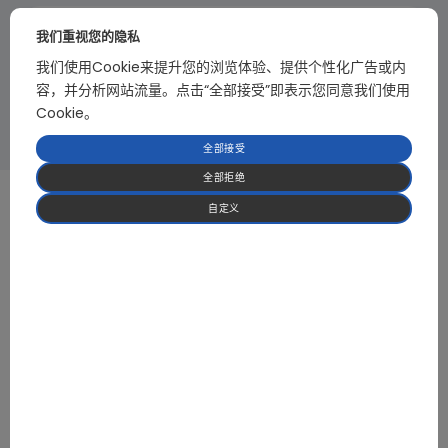
我们重视您的隐私
2.5KW双向逆变电源模块
我们使用Cookie来提升您的浏览体验、提供个性化广告或内
输入电压：AC90-264V
容，并分析网站流量。点击“全部接受”即表示您同意我们使用
输出电压：AC110、AC220V
Cookie。
全部接受
全部拒绝
自定义
专注于 HVAC 与热泵应用领域的 BLDC 电机控制及
高功率电力电子解决方案
我们提供经过实际应用验证的可靠控制方案，帮助客
户缩短开发周期并降低系统风险。
获取报价