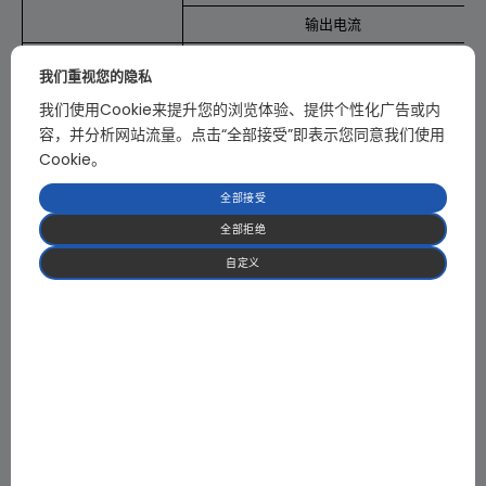
输出电流
输入电压范围
我们重视您的隐私
额定功率
我们使用Cookie来提升您的浏览体验、提供个性化广告或内
容，并分析网站流量。点击“全部接受”即表示您同意我们使用
输出电压
直流→交流 (逆变模式，
Cookie。
可选)
输出频率
全部接受
效率
全部拒绝
THD
自定义
交流欠压 / 过压
直流欠压 / 过压
输出过流
保护功能
短路保护
过温保护
模块过压 / 过流