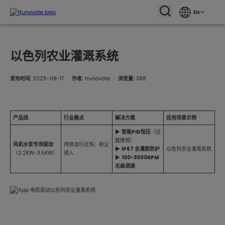
EN
以色列农业灌溉系统
发布时间
: 2025-08-17
作者:
hunovate
浏览量:
388
产品线
行业痛点
解决方案
应用场景示例
▶
智能PID恒压
（过
载降频）
风机水泵专用驱动
持续运行过热；粉尘
▶
IP67 全灌胶防护
以色列农业灌溉系统
（2.2KW-3.5KW）
侵入
▶
100-3000RPM
无级调速