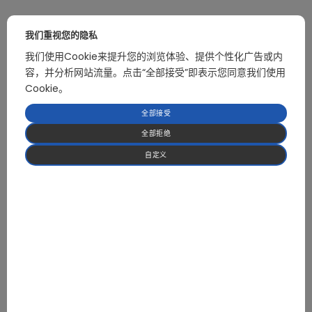
我们重视您的隐私
关联产品
我们使用Cookie来提升您的浏览体验、提供个性化广告或内
容，并分析网站流量。点击“全部接受”即表示您同意我们使用
Cookie。
10HP商用空调驱动板
全部接受
全部拒绝
自定义
专注于 HVAC 与热泵应用领域的 BLDC 电机控制及
高功率电力电子解决方案
我们提供经过实际应用验证的可靠控制方案，帮助客
户缩短开发周期并降低系统风险。