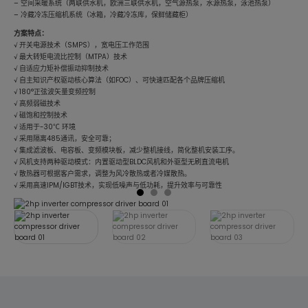
– 空间采暖系统（两联供水机，欧洲三联供水机，空气源热泵，水源热泵，泳池热泵）
– 冷藏冷冻压缩机系统（冰箱，冷藏冷冻库，保鲜储藏柜）
方案特点：
√ 开关电源技术（SMPS），宽电压工作范围
√ 最大转矩电流比控制（MTPA）技术
√ 自适应力矩补偿振动抑制技术
√ 自主知识产权驱动核心算法（如FOC）、可快速匹配各个品牌压缩机
√ 180°正弦波矢量变频控制
√ 高频弱磁技术
√ 磁饱和控制技术
√ 适用于-30℃ 环境
√ 采用隔离485通讯，安全可靠；
√ 集成滤波板、电容板、变频模块板，减少整机接线，简化整机安装工序。
√ 风机支持两种驱动模式：内置驱动型BLDC风机和外驱型无刷直流电机
√ 散热器可根据客户需求，调整为风冷散热或者冷媒散热。
√ 采用高速IPM/IGBT技术，实现低噪声与低功耗，提升效率与可靠性