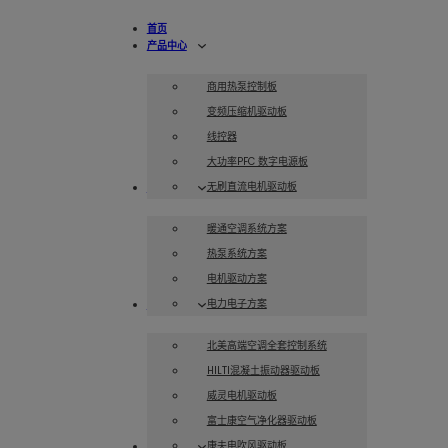
首页
产品中心
商用热泵控制板
变频压缩机驱动板
线控器
大功率PFC 数字电源板
无刷直流电机驱动板
解决方案
暖通空调系统方案
热泵系统方案
电机驱动方案
电力电子方案
案例展示
北美高端空调全套控制系统
HILTI混凝土振动器驱动板
威灵电机驱动板
富士康空气净化器驱动板
康夫电吹风驱动板
服务支持