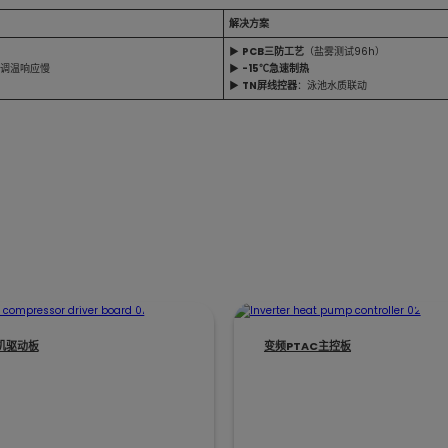
解决方案
▶
PCB三防工艺
（盐雾测试96h）
；调温响应慢
▶
-15℃急速制热
▶
TN屏线控器
：泳池水质联动
机驱动板
变频PTAC主控板