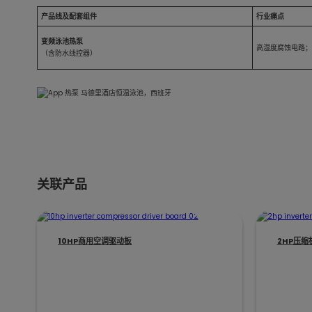
产品线及配套组件
行业痛点
变频泳池热泵
高湿度腐蚀电路
（含防水线控器）
关联产品
10HP商用空调驱动板
2HP压缩