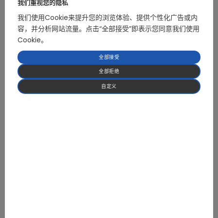
我们重视您的隐私
返回列表
我们使用Cookie来提升您的浏览体验、提供个性化广告或内
容，并分析网站流量。点击“全部接受”即表示您同意我们使用
Cookie。
全部接受
全部拒绝
自定义
专注于 HVAC 与热泵应用领域的 BLDC 电机控制及
高功率电力电子解决方案
我们提供经过实际应用验证的可靠控制方案，帮助客
户缩短开发周期并降低系统风险。
获取报价