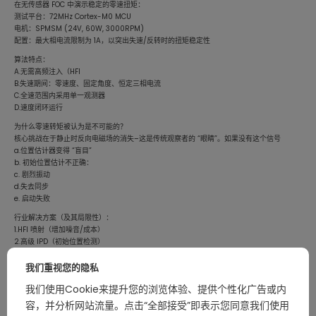
在无传感器 FOC 中演示稳定的零速扭矩：
测试平台：72MHz Cortex-M0 MCU
电机：SPMSM (24V, 60W, 3000RPM)
配置：最大相电流限制为 1A，以突出失速/反转时的扭矩稳定性
算法特点：
A.无需高频注入（HFI
B.失速期间：零速度、固定角度、恒定三相电流
C.全速范围内采用单一观测器
D.速度闭环运行
为什么零速转矩被认为是不可能的？
核心挑战在于静止时反向电磁场的消失–这是传统观察者的 “眼睛”。如果没有这个信号
a.位置估计器变得 “盲目”
b. 初始位置估计不正确：
c. 剧烈振动
d.失去同步
e. 启动失败
行业解决方案（及其局限性）：
1.HFI 喷射（增加噪音/成本）
2.高级 IPD（初始位置检测）
3.混合观测器切换策略
我们重视您的隐私
结论
零速扭矩稳定性的突破标志着无传感器 FOC 进入了一个新时代：
我们使用Cookie来提升您的浏览体验、提供个性化广告或内
1.超可靠的启动
容，并分析网站流量。点击“全部接受”即表示您同意我们使用
2.静音、精确控制