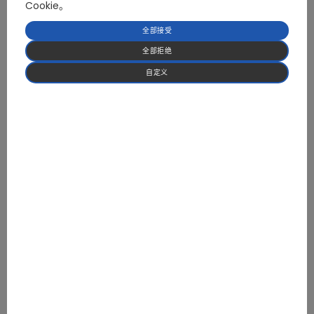
Cookie。
3.完美的性价比平衡
这不仅仅是一个工程里程碑，它还代表着人类对电磁力的掌握日益精湛。当电机能够在完全
全部接受
静止的状态下提供精确、强大的扭矩而无需传感器时，我们就达到了无传感器 FOC 技术的顶
峰。
全部拒绝
革命即将到来–我们将共同见证。
自定义
上一篇文章
2025-08-05
欧洲：热泵是最关键的技术之一–“新石油”！中国主导全球热泵市场
下一篇文章
2025-08-15
PMSM 全速范围内的无传感器矢量控制：预定位 + IF + SMO
返回列表