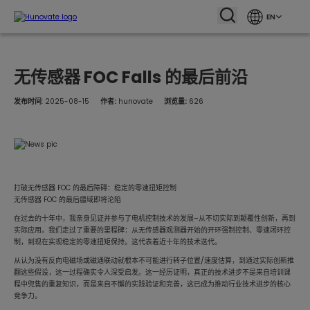
EN
无传感器 FOC Falls 的最后前沿
发布时间
: 2025-08-15
作者:
hunovate
浏览量:
626
打破无传感器 FOC 的最后障碍：稳定的零速扭矩控制
无传感器 FOC 的最后疆域即将沦陷
在过去的十年中，我亲身见证并参与了电机控制技术的发展–从不切实际到颠覆性创新，再到
实际应用。我们走过了重要的里程碑：从无传感器观测器开始的开环强制控制、零速闭环控
制，到现在实现稳定的零速扭矩保持。这代表着近十年的技术迭代。
从认为没有反向电磁场或磁通联动就根本不可能进行转子位置/速度估算，到通过实际创新推
翻这些假设，这一过程确实令人深受启发。这一经历证明，真正的技术进步不是来自培训课
程中兜售的重复知识，而是来自不懈的实践验证和完善，这已成为推动行业技术进步的核心
竞争力。