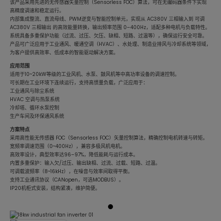
该产品采用先进的无传感器矢量控制（Sensorless FOC）算法，可在无编码器条件下实现
高精度调速和稳定运行。
内部集成整流、直流母线、PWM逆变与智能控制单元，实现从 AC380V 三相输入到 可调
AC380V 三相输出 的高效能量转换，输出频率范围 0–400Hz，适配多种电机与负载特性。
系统具备多重保护功能（过流、过压、欠压、缺相、短路、过温等），确保运行安全可靠。
产品可广泛应用于工业通风、暖通空调（HVAC）、水处理、制造业排风与冷却系统等领域，
为客户提供高效率、低成本的智能驱动解决方案。
应用范围
适用于10~20kW等级的工业风机、水泵、鼓风机等中高功率设备的调速控制。
可长期在工业环境下连续运行，支持高惯量负载，广泛应用于：
工业通风与除尘系统
HVAC 空调与热泵系统
冷却塔、循环水泵控制
生产车间及环保通风系统
方案特点
采用高性能无传感器 FOC（Sensorless FOC）矢量控制算法，精确控制电机转速与转矩。
宽频率调速范围（0~400Hz），兼容多极风机电机。
高效率设计，典型效率达96–97%，降低能耗与运行成本。
内置多重保护：输入欠/过压、输出缺相、过流、过载、短路、过温。
可调载波频率（8~16kHz），在噪音与效率间取得平衡。
支持工业通讯协议（CANopen，可选MODBUS）。
IP20机柜式安装，结构紧凑，维护简便。