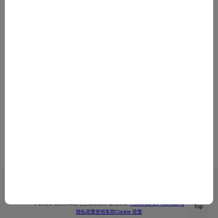
专注于 HVAC 与热泵应用领域的 BLDC 电机控制及
高功率电力电子解决方案
我们提供经过实际应用验证的可靠控制方案，帮助客
户缩短开发周期并降低系统风险。
获取报价
© 2026 深圳市华创电控有限公司 版权所有.
Powered by wanbong
Top
隐私政策
使用条款
Cookie 政策