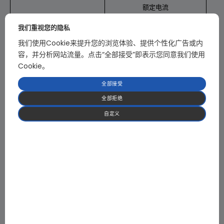
额定电流
额定功率
我们重视您的隐私
输出
我们使用Cookie来提升您的浏览体验、提供个性化广告或内
频率范围
容，并分析网站流量。点击“全部接受”即表示您同意我们使用
纹波噪声
Cookie。
载波频率
全部接受
输入欠压/过压
全部拒绝
自定义
输出过流
过负载
保护
短路保护
过温度
输出缺相
工作温度
工作湿度