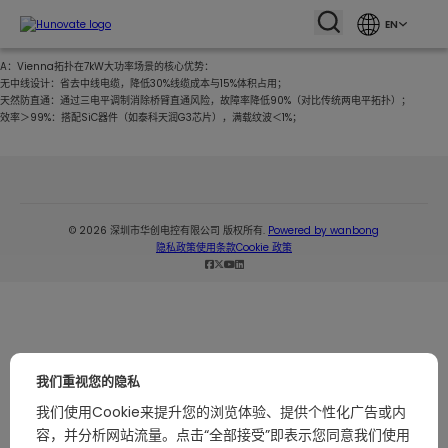
EN
A：Vienna拓扑在7kW大功率场景的核心优势：
无中线设计：省去中线电缆，降低30%线缆成本与15%体积占用；
天然防直通：通过三电平调制消除桥臂直通风险，故障率降低90%（对比传统两电平拓扑）；
效率＞99%：搭配SiC器件（如泰科天润G3芯片），满载纹波＜1%；
© 2026 深圳市华创电控有限公司 版权所有.
Powered by wanbong
隐私政策
使用条款
Cookie 政策
我们重视您的隐私
我们使用Cookie来提升您的浏览体验、提供个性化广告或内
容，并分析网站流量。点击“全部接受”即表示您同意我们使用