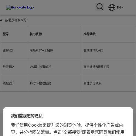
EN
A：按场景精准匹配：
型号
核心优势
推荐场景
线控器1
液晶彩屏+全触控
高端住宅/酒店
线控器2
VA屏+按键触控
商用泳池/暖通工程
线控器3
TN屏+物理按键
高性价比项目
我们重视您的隐私
我们使用Cookie来提升您的浏览体验、提供个性化广告或内
容，并分析网站流量。点击“全部接受”即表示您同意我们使用