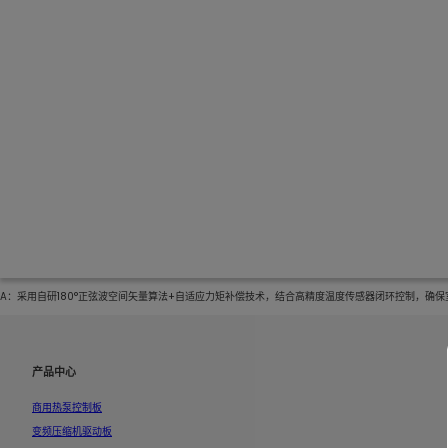
A：采用自研180°正弦波空间矢量算法+自适应力矩补偿技术，结合高精度温度传感器闭环控制，确保室温
产品中心
商用热泵控制板
变频压缩机驱动板