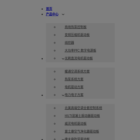
首页
产品中心
商用热泵控制板
变频压缩机驱动板
线控器
大功率PFC 数字电源板
无刷直流电机驱动板
解决方案
暖通空调系统方案
热泵系统方案
电机驱动方案
电力电子方案
案例展示
北美高端空调全套控制系统
HILTI混凝土振动器驱动板
威灵电机驱动板
富士康空气净化器驱动板
康夫电吹风驱动板
服务支持