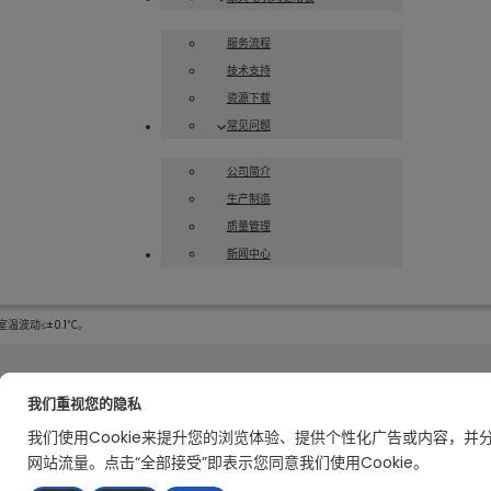
服务流程
技术支持
资源下载
常见问题
关于华创
公司简介
生产制造
质量管理
新闻中心
联系我们
波动≤±0.1℃。
我们重视您的隐私
解决方案
关于华创
我们使用Cookie来提升您的浏览体验、提供个性化广告或内容，并
暖通空调系统方案
公司简介
网站流量。点击“全部接受”即表示您同意我们使用Cookie。
热泵系统方案
发展历程