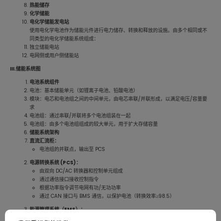
热能储存
化学储能
电化学储能发电站
使用电化学电池作为储能元件进行电力储存、转换和释放的设施。由多个相同或不
同类型的电化学储能系统组成：
独立储能电站
电网侧或用户侧储能站
III.储能系统图
电池系统组件
电池：基本储能单元（如锂离子电池、铅酸电池）
模块：电芯和电池组之间的中间单元，由电芯串联/并联形成，以满足电压/容量要
求
电池组：通过串联/并联将多个电池组装在一起
电池组：由多个电池组组成的较大单元，用于扩大存储容量
储能系统架构
直流汇流柜：
电池组的并联点，输出至 PCS
电源转换系统 (PCS)：
由双向 DC/AC 转换器和控制单元组成
通过通信接口接收控制指令
根据功率指令调节电网有功/无功功率
通过 CAN 接口与 BMS 通信，以保护电池（转换效率≥98.5）
能源管理系统（EMS）：
储能系统的监控和优化软件