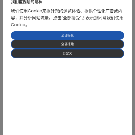
我们重视您的隐私
具有实时监控、数据分析和调度优化功能
我们使用Cookie来提升您的浏览体验、提供个性化广告或内
电池管理系统 (BMS)：
三层架构：电池管理单元 → 群组管理 → 系统管理
容，并分析网站流量。点击“全部接受”即表示您同意我们使用
根据 SOC 控制充电/放电
Cookie。
当参数超出限制（如电池过压/欠压）时触发断路器以确保安全
充电状态 (SOC)：
全部接受
显示剩余能量（额定容量百分比）的 BMS 核心参数
全部拒绝
计算：SOC = （剩余容量/额定容量）×100
例如：20kWh 电池剩余 12kWh = 60% SOC
自定义
免责声明：本内容仅供参考。所有视频、图片和文本均为非商业性内容。如有
版权问题，应立即报告，以便删除。
免责声明：本内容仅供参考。所有视频、图片和文本均为非商业性内容。如有版权问题，应
立即报告，以便删除。
上一篇文章
2025-08-15
现场导向控制（FOC）算法简介
下一篇文章