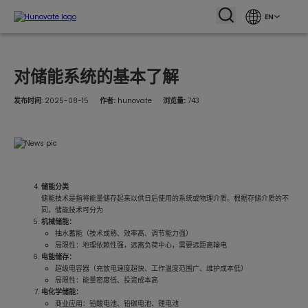
EN
对储能系统的基本了解
发布时间
: 2025-08-15
作者:
hunovate
浏览量:
743
储能分类
储能技术是指将能量储存起来以供日后使用的系统或物理介质。根据存储介质的不
同，储能技术可分为
机械储能：
抽水蓄能（技术成熟、效率高、调节能力强）
局限性：地理依赖性强，远离负荷中心，需要远距离输电
电能储存：
超级电容器（充放电速度超快、工作温度范围广、维护成本低）
局限性：能量密度低、投资成本高
电化学储能：
商业应用：铅酸电池、铅碳电池、锂电池